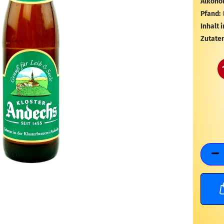
Alkohol
Pfand:
Inhalt i
Zutaten