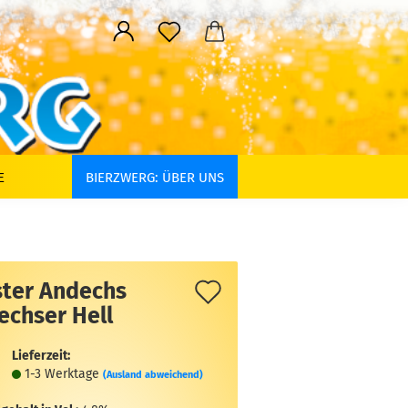
E
BIERZWERG: ÜBER UNS
Auf
ster Andechs
echser Hell
den
Merkzettel
Lieferzeit:
1-3 Werktage
(Ausland abweichend)