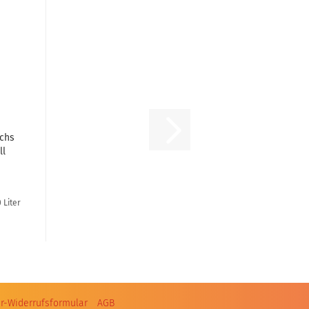
echs
ll
 Liter
r-Widerrufsformular
AGB