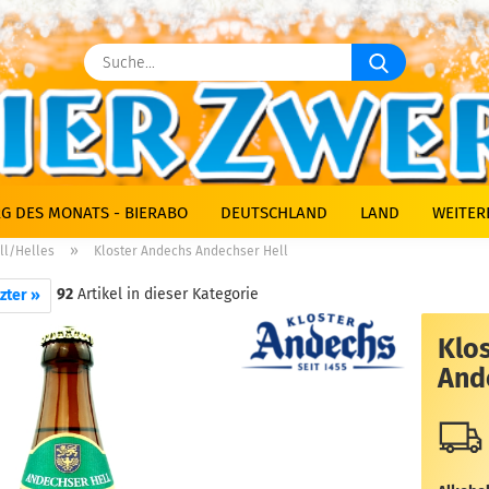
Suche...
G DES MONATS - BIERABO
DEUTSCHLAND
LAND
WEITER
»
ll/Helles
Kloster Andechs Andechser Hell
92
Artikel in dieser Kategorie
zter »
Klo
And