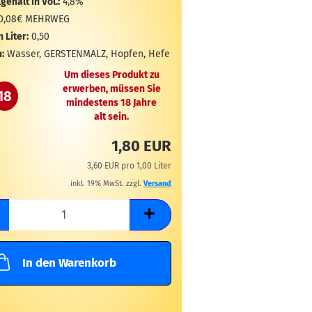
gehalt in Vol.:
4,8%
0,08€ MEHRWEG
n Liter:
0,50
:
Wasser, GERSTENMALZ, Hopfen, Hefe
Um dieses Produkt zu
erwerben, müssen Sie
18
mindestens 18 Jahre
alt sein.
1,80 EUR
3,60 EUR pro 1,00 Liter
inkl. 19% MwSt. zzgl.
Versand
In den Warenkorb