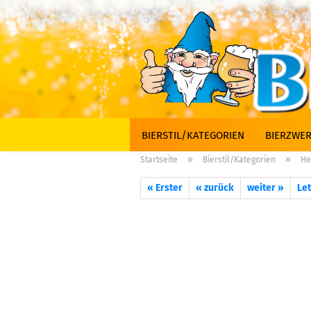
BIERSTIL/KATEGORIEN
BIERZWER
»
»
Startseite
Bierstil/Kategorien
He
« Erster
« zurück
weiter »
Let