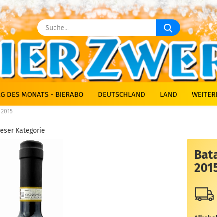
Suche...
G DES MONATS - BIERABO
DEUTSCHLAND
LAND
WEITER
 2015
ieser Kategorie
Bat
201