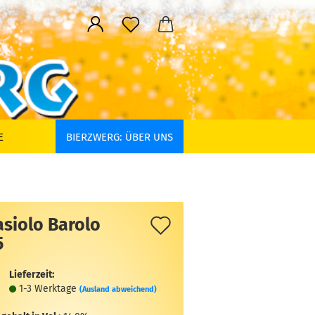
E
BIERZWERG: ÜBER UNS
Auf
asiolo Barolo
5
den
Merkzettel
Lieferzeit:
1-3 Werktage
(Ausland abweichend)