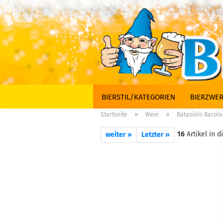
BIERSTIL/KATEGORIEN
BIERZWER
»
»
Startseite
Wein
Batasiolo Barolo
16
Artikel in d
weiter »
Letzter »