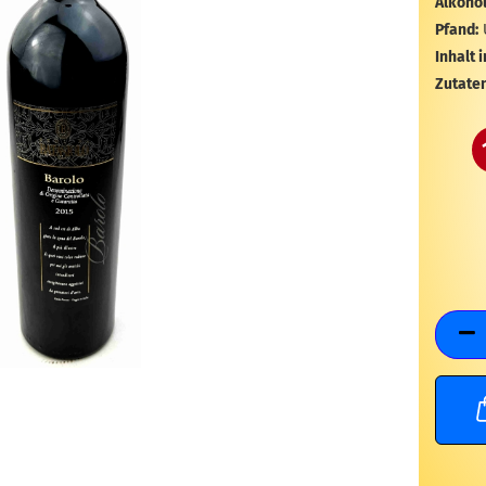
Alkohol
Pfand:
Inhalt i
Zutaten