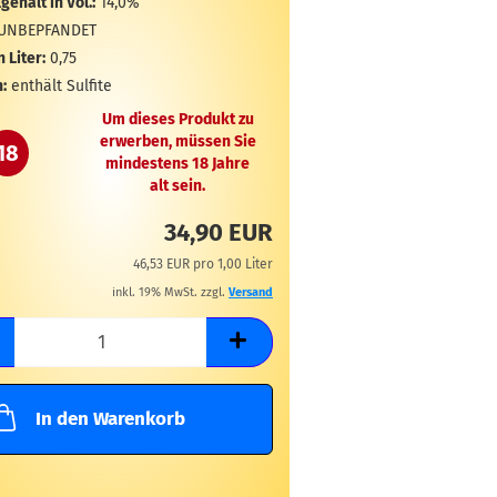
gehalt in Vol.:
14,0%
UNBEPFANDET
n Liter:
0,75
:
enthält Sulfite
Um dieses Produkt zu
erwerben, müssen Sie
18
mindestens 18 Jahre
alt sein.
34,90 EUR
46,53 EUR pro 1,00 Liter
inkl. 19% MwSt. zzgl.
Versand
In den Warenkorb