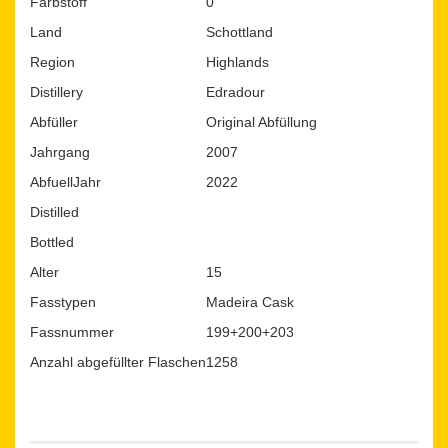
Farbstoff
0
Land
Schottland
Region
Highlands
Distillery
Edradour
Abfüller
Original Abfüllung
Jahrgang
2007
AbfuellJahr
2022
Distilled
Bottled
Alter
15
Fasstypen
Madeira Cask
Fassnummer
199+200+203
Anzahl abgefüllter Flaschen
1258