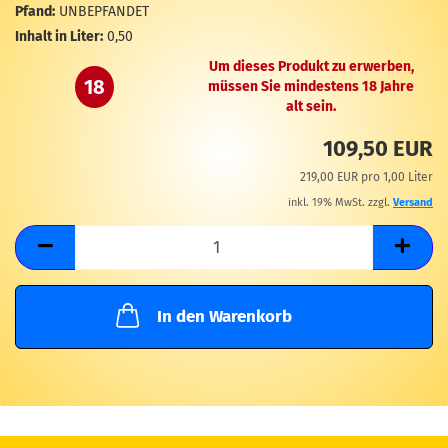
M
Pfand:
UNBEPFANDET
Inhalt in Liter:
0,50
Um dieses Produkt zu erwerben,
18
müssen Sie mindestens 18 Jahre
alt sein.
109,50 EUR
219,00 EUR pro 1,00 Liter
inkl. 19% MwSt. zzgl.
Versand
In den Warenkorb