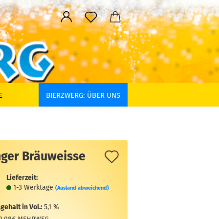
E
BIERZWERG: ÜBER UNS
Auf
nger Bräuweisse
den
Lieferzeit:
Merkzettel
1-3 Werktage
(Ausland abweichend)
gehalt in Vol.:
5,1 %