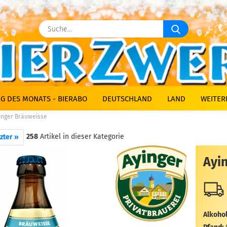
Suche...
G DES MONATS - BIERABO
DEUTSCHLAND
LAND
WEITER
inger Bräuweisse
258
Artikel in dieser Kategorie
zter »
Ayi
Alkohol