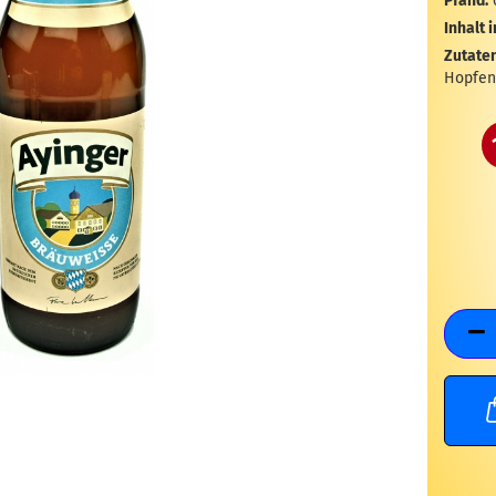
Pfand:
Inhalt i
Zutaten
Hopfen