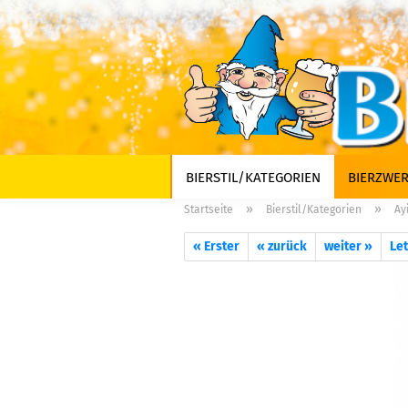
BIERSTIL/KATEGORIEN
BIERZWER
»
»
Startseite
Bierstil/Kategorien
Ay
« Erster
« zurück
weiter »
Let