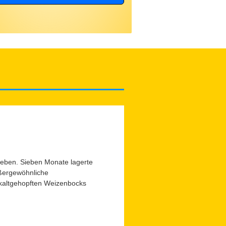
Leben. Sieben Monate lagerte
ußergewöhnliche
t kaltgehopften Weizenbocks