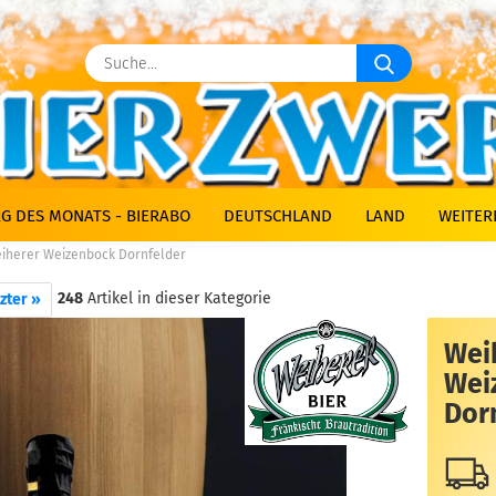
Suche...
G DES MONATS - BIERABO
DEUTSCHLAND
LAND
WEITER
iherer Weizenbock Dornfelder
248
Artikel in dieser Kategorie
zter »
Wei
Wei
Dor