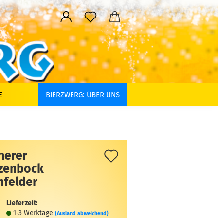
E
BIERZWERG: ÜBER UNS
Auf
herer
zenbock
den
nfelder
Merkzettel
Lieferzeit:
1-3 Werktage
(Ausland abweichend)