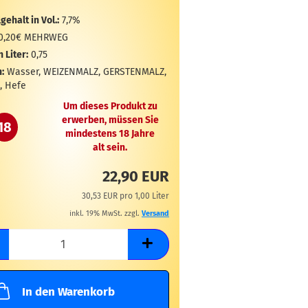
gehalt in Vol.:
7,7%
0,20€ MEHRWEG
n Liter:
0,75
:
Wasser, WEIZENMALZ, GERSTENMALZ,
, Hefe
Um dieses Produkt zu
erwerben, müssen Sie
18
mindestens 18 Jahre
alt sein.
22,90 EUR
30,53 EUR pro 1,00 Liter
inkl. 19% MwSt. zzgl.
Versand
In den Warenkorb