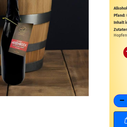
Alkohol
Pfand:
Inhalt i
Zutaten
Hopfen