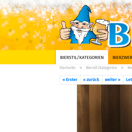
BIERSTIL/KATEGORIEN
BIERZWER
»
»
Startseite
Bierstil/Kategorien
We
« Erster
« zurück
weiter »
Let