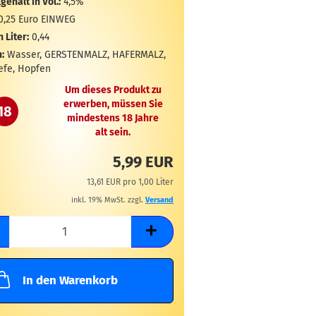
gehalt in Vol.:
4,5%
0,25 Euro EINWEG
n Liter:
0,44
:
Wasser, GERSTENMALZ, HAFERMALZ,
efe, Hopfen
Um dieses Produkt zu
erwerben, müssen Sie
18
mindestens 18 Jahre
alt sein.
5,99 EUR
13,61 EUR pro 1,00 Liter
inkl. 19% MwSt. zzgl.
Versand
In den Warenkorb