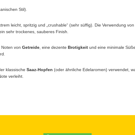
anischen Stil).
trem leicht, spritzig und „crushable“ (sehr süffig). Die Verwendung von 
in sehr trockenes, sauberes Finish.
e Noten von
Getreide
, eine dezente
Brotigkeit
und eine minimale Süße,
rd.
der klassische
Saaz-Hopfen
(oder ähnliche Edelaromen) verwendet, wa
ote verleiht.