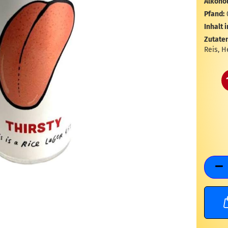
Alkohol
Pfand:
Inhalt i
Zutaten
Reis, H