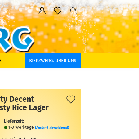
E
BIERZWERG: ÜBER UNS
Auf
tty Decent
sty Rice Lager
den
Merkzettel
Lieferzeit:
1-3 Werktage
(Ausland abweichend)