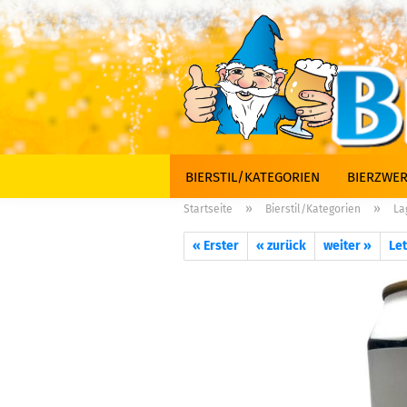
BIERSTIL/KATEGORIEN
BIERZWER
»
»
Startseite
Bierstil/Kategorien
La
« Erster
« zurück
weiter »
Let