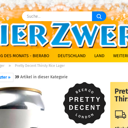
Suche...
G DES MONATS - BIERABO
DEUTSCHLAND
LAND
WEITER
»
ger
Pretty Decent Thirsty Rice Lager
39
Artikel in dieser Kategorie
zter »
Pre
Thir