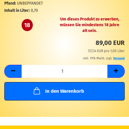
M
Pfand:
UNBEPFANDET
Inhalt in Liter:
0,70
Um dieses Produkt zu erwerben,
18
müssen Sie mindestens 18 Jahre
alt sein.
89,00 EUR
127,14 EUR pro 1,00 Liter
inkl. 19% MwSt. zzgl.
Versand
In den Warenkorb