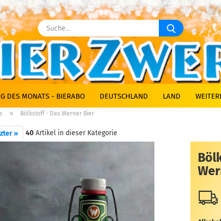
Suche...
G DES MONATS - BIERABO
DEUTSCHLAND
LAND
WEITER
»
s
Bölkstoff - Das Werner Bier
40
Artikel in dieser Kategorie
zter »
Bölk
Wer