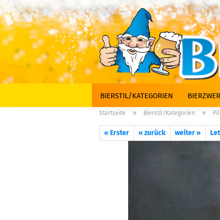
BIERSTIL/KATEGORIEN
BIERZWER
»
»
Startseite
Bierstil/Kategorien
Pil
« Erster
« zurück
weiter »
Let