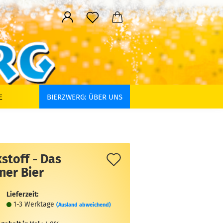
E
BIERZWERG: ÜBER UNS
Auf
stoff - Das
ner Bier
den
Merkzettel
Lieferzeit:
1-3 Werktage
(Ausland abweichend)