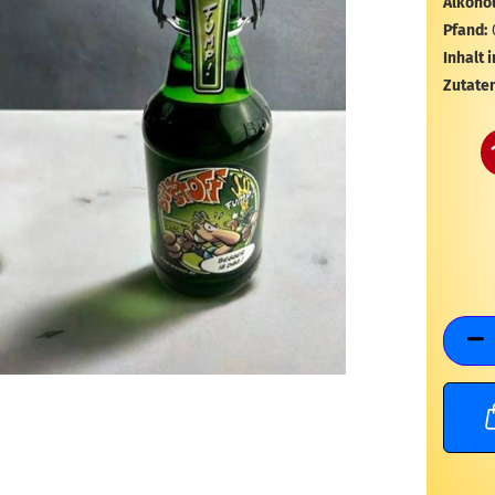
Alkohol
Pfand:
Inhalt i
Zutaten