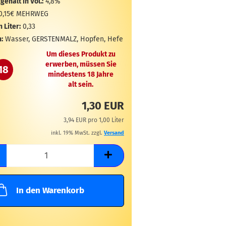
gehalt in Vol.:
4,8%
0,15€ MEHRWEG
n Liter:
0,33
:
Wasser, GERSTENMALZ, Hopfen, Hefe
Um dieses Produkt zu
erwerben, müssen Sie
18
mindestens 18 Jahre
alt sein.
1,30 EUR
3,94 EUR pro 1,00 Liter
inkl. 19% MwSt. zzgl.
Versand
In den Warenkorb